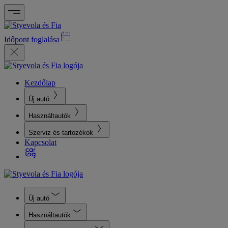
Időpont foglalása
Kezdőlap
Új autó
Használtautók
Szerviz és tartozékok
Kapcsolat
Új autó
Használtautók