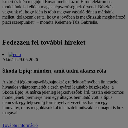
ismert és idén megújult Enyaq mellett az új Elroq elektromos
modellünk is kellően magas népszerűségnek örvend. Büszkék
vagyunk rá, hogy idén is több magyar vásárló dönt a márkánk
mellett, dolgozunk rajta, hogy a jövőben is megőrizzük meghatározó
piaci szerepünket” – mondta Kelemen-Tűz Gabriella.
Fedezzen fel további híreket
Aktuális
29.05.2026
Škoda Epiq: minden, amit tudni akarsz róla
A zürichi jégkorong-világbajnokság reflektorfényében ünnepelte
hivatalos világpremierjét a cseh gyártó legújabb büszkesége, a
Škoda Epiq. A márka jelenleg legkedvezőbb árú, tisztán elektromos
modelljének premierje nem egy átlagos bemutató volt: a típus
nemcsak egy teljesen új formanyelvet vezet be, hanem egy
innovatív, okos megoldásokkal teletűzdelt műszaki csomagot is hoz
magával.
További információ