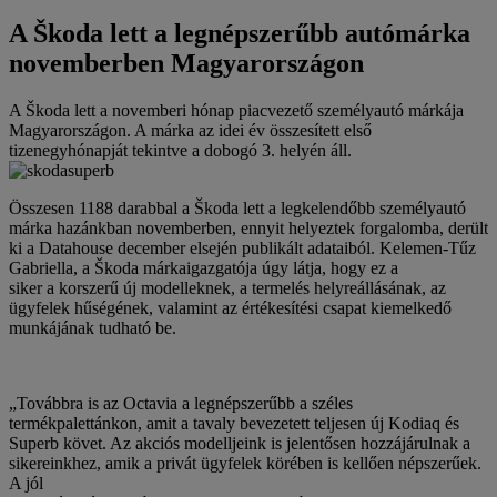
A Škoda lett a legnépszerűbb autómárka
novemberben Magyarországon
A Škoda lett a novemberi hónap piacvezető személyautó márkája
Magyarországon. A márka az idei év összesített első
tizenegyhónapját tekintve a dobogó 3. helyén áll.
Összesen 1188 darabbal a Škoda lett a legkelendőbb személyautó
márka hazánkban novemberben, ennyit helyeztek forgalomba, derült
ki a Datahouse december elsején publikált adataiból. Kelemen-Tűz
Gabriella, a Škoda márkaigazgatója úgy látja, hogy ez a
siker a korszerű új modelleknek, a termelés helyreállásának, az
ügyfelek hűségének, valamint az értékesítési csapat kiemelkedő
munkájának tudható be.
„Továbbra is az Octavia a legnépszerűbb a széles
termékpalettánkon, amit a tavaly bevezetett teljesen új Kodiaq és
Superb követ. Az akciós modelljeink is jelentősen hozzájárulnak a
sikereinkhez, amik a privát ügyfelek körében is kellően népszerűek.
A jól