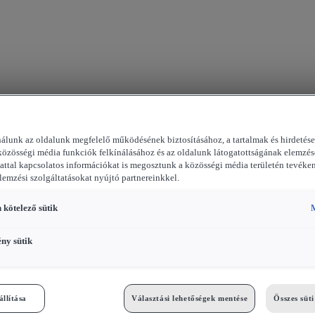
nálunk az oldalunk megfelelő működésének biztosításához, a tartalmak és hirdetés
közösségi média funkciók felkínálásához és az oldalunk látogatottságának elemzés
attal kapcsolatos információkat is megosztunk a közösségi média területén tevéke
elemzési szolgáltatásokat nyújtó partnereinkkel.
 kötelező sütik
M
ény sütik
állítása
Választási lehetőségek mentése
Összes süt