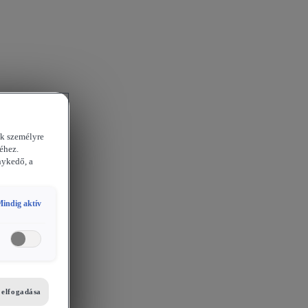
ek személyre
éhez.
nykedő, a
indig aktív
i elfogadása