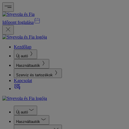
Időpont foglalása
Kezdőlap
Új autó
Használtautók
Szerviz és tartozékok
Kapcsolat
Új autó
Használtautók