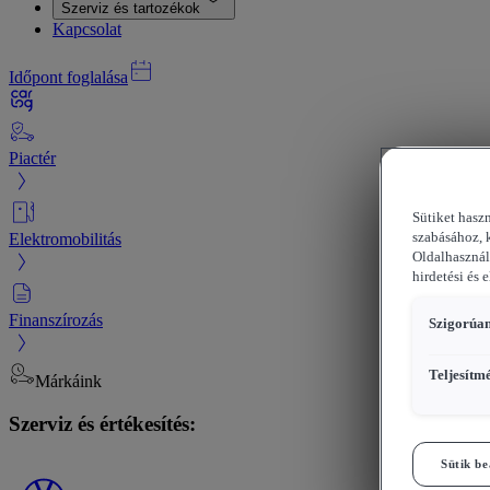
Szerviz és tartozékok
Kapcsolat
Időpont foglalása
Piactér
Sütiket hasz
Elektromobilitás
szabásához, 
Oldalhasznál
hirdetési és 
Finanszírozás
Szigorúan
Teljesítm
Márkáink
Szerviz és értékesítés:
Sütik be